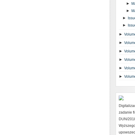
►
M
►
M
►
Issu
►
Issu
►
Volume
►
Volume
►
Volume
►
Volume
►
Volume
►
Volum
Digitaliz
zadanie 
DUN/2018 
Wyższego
upowszec