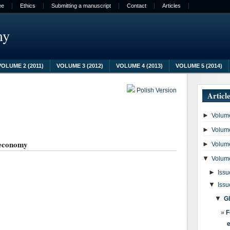
ee
Ethics
Submitting a manuscript
Contact
Articles
my
VOLUME 2 (2011)
VOLUME 3 (2012)
VOLUME 4 (2013)
VOLUME 5 (2014)
Polish Version
Articl
►
Volume
►
Volume
h economy
►
Volume
▼
Volume
►
Issu
▼
Issu
▼
G
F